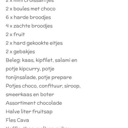
2 x boules met choco
6 x harde broodjes
4 x zachte broodjes
2 x fruit
2 x hard gekookte eitjes
2 x gebakjes
Beleg: kaas, kipfilet, salami en
potje kipcurry, potje
tonijnsalade, potje prepare
Potjes choco, confituur, siroop,
smeerkaas en boter
Assortiment chocolade
Halve liter fruitsap
Fles Cava