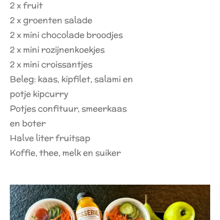
2 x fruit
2 x groenten salade
2 x mini chocolade broodjes
2 x mini rozijnenkoekjes
2 x mini croissantjes
Beleg: kaas, kipfilet, salami en
potje kipcurry
Potjes confituur, smeerkaas
en boter
Halve liter fruitsap
Koffie, thee, melk en suiker