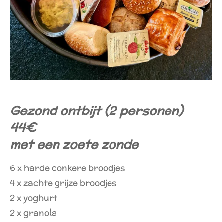
Gezond ontbijt (2 personen)
44€
met een zoete zonde
6 x harde donkere broodjes
4 x zachte grijze broodjes
2 x yoghurt
2 x granola