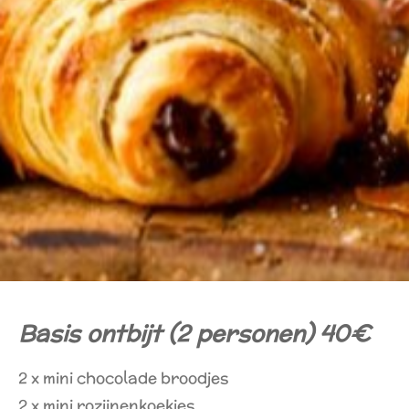
Basis ontbijt (2 personen) 40€
2 x mini chocolade broodjes
2 x mini rozijnenkoekjes